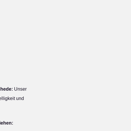
chede:
Unser
lligkeit und
iehen: