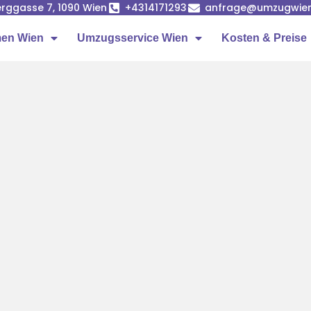
rggasse 7, 1090 Wien
+4314171293
anfrage@umzugwien
en Wien
Umzugsservice Wien
Kosten & Preise