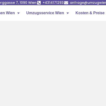
rggasse 7, 1090 Wien
+4314171293
anfrage@umzugwien
en Wien
Umzugsservice Wien
Kosten & Preise