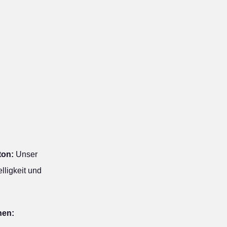
ton:
Unser
lligkeit und
hen: