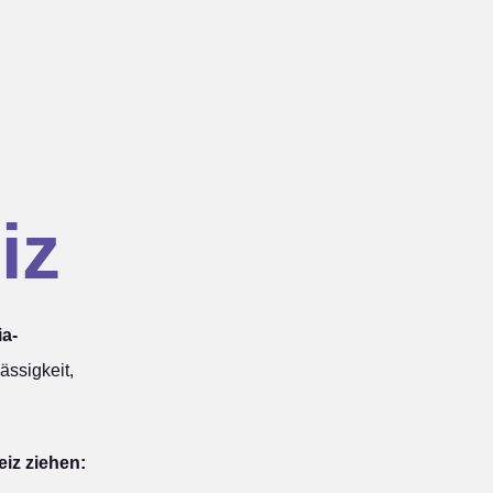
iz
ia-
ssigkeit,
eiz ziehen: