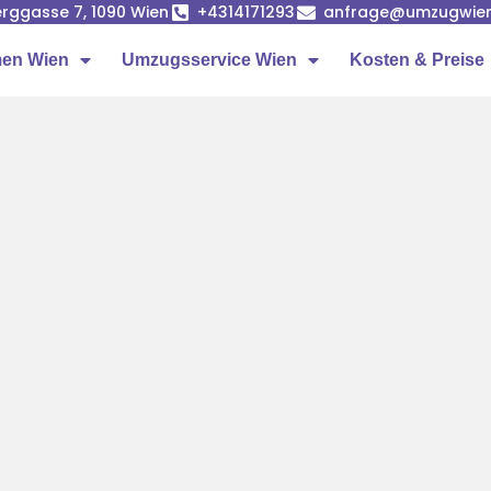
rggasse 7, 1090 Wien
+4314171293
anfrage@umzugwien
en Wien
Umzugsservice Wien
Kosten & Preise