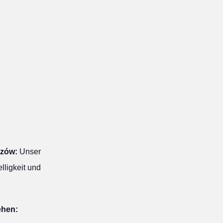
szów:
Unser
lligkeit und
ehen: