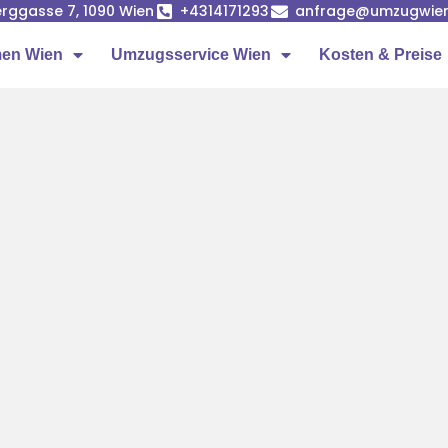
rggasse 7, 1090 Wien
+4314171293
anfrage@umzugwien
en Wien
Umzugsservice Wien
Kosten & Preise