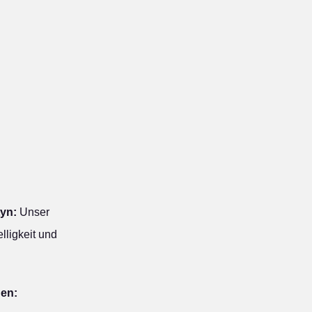
yn:
Unser
lligkeit und
hen: