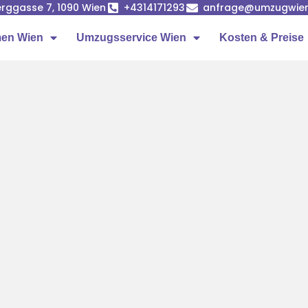
rggasse 7, 1090 Wien
+4314171293
anfrage@umzugwien
en Wien
Umzugsservice Wien
Kosten & Preise