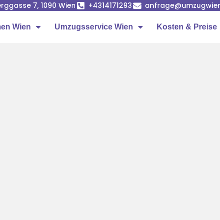
rggasse 7, 1090 Wien
+4314171293
anfrage@umzugwien
en Wien
Umzugsservice Wien
Kosten & Preise