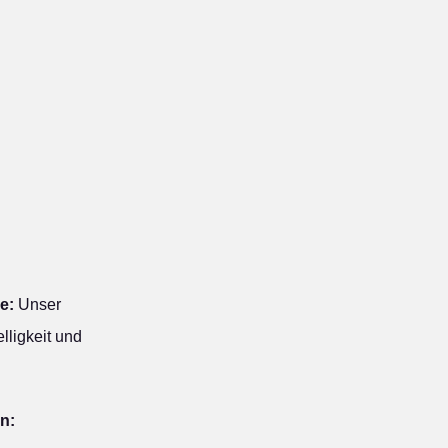
e:
Unser
lligkeit und
n: