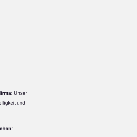
dirma:
Unser
lligkeit und
iehen: