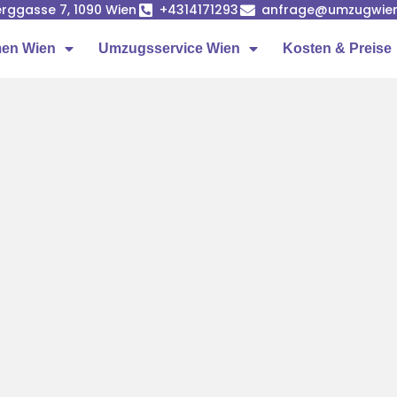
rggasse 7, 1090 Wien
+4314171293
anfrage@umzugwien
en Wien
Umzugsservice Wien
Kosten & Preise