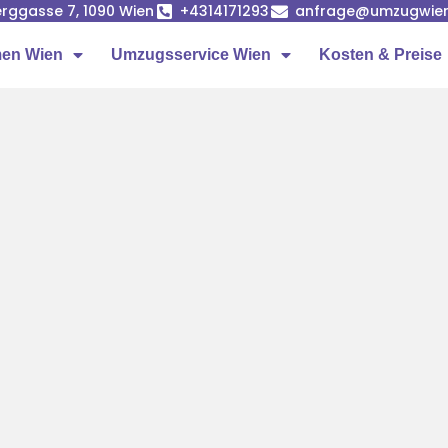
rggasse 7, 1090 Wien
+4314171293
anfrage@umzugwien
en Wien
Umzugsservice Wien
Kosten & Preise