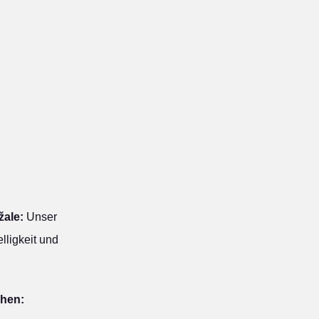
žale:
Unser
lligkeit und
ehen: