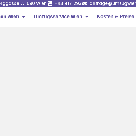
rggasse 7, 1090 Wien
+4314171293
anfrage@umzugwien
en Wien
Umzugsservice Wien
Kosten & Preise