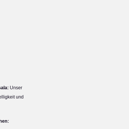
ala:
Unser
lligkeit und
hen: