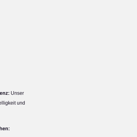
enz:
Unser
lligkeit und
ehen: