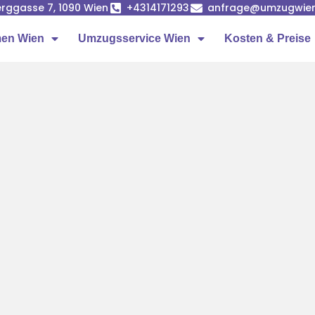
rggasse 7, 1090 Wien
+4314171293
anfrage@umzugwien
en Wien
Umzugsservice Wien
Kosten & Preise