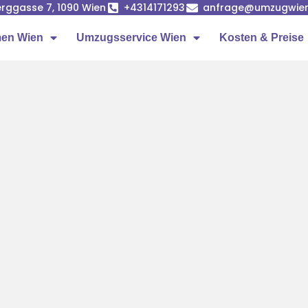
rggasse 7, 1090 Wien
+4314171293
anfrage@umzugwien
en Wien
Umzugsservice Wien
Kosten & Preise