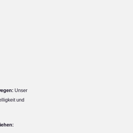
wegen:
Unser
lligkeit und
iehen: