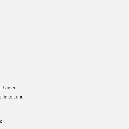
:
Unser
lligkeit und
n: