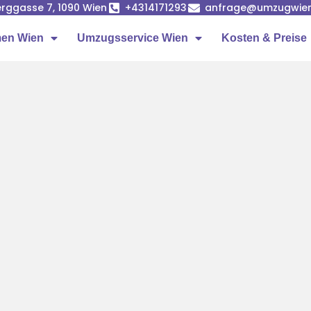
rggasse 7, 1090 Wien
+4314171293
anfrage@umzugwien
en Wien
Umzugsservice Wien
Kosten & Preise