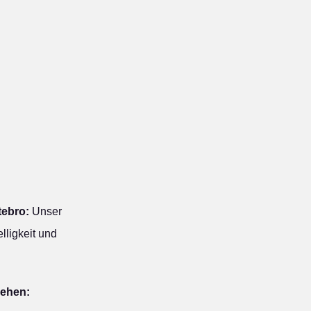
tebro:
Unser
lligkeit und
iehen: