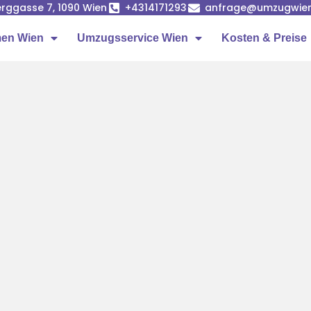
rggasse 7, 1090 Wien
+4314171293
anfrage@umzugwien
en Wien
Umzugsservice Wien
Kosten & Preise